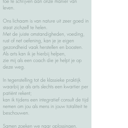
toe te schrijven aan onze manier van
leven.
Ons lichaam is van nature uit zeer goed in
staat zichzelf te helen.
Met de juiste omstandigheden, voeding,
rust of net oefening, kan je je eigen
gezondheid vaak herstellen en boosten.
Als arts kan ik je hierbij helpen,
zie mij als een coach die je helpt je op
deze weg.
In tegenstelling tot de klassieke praktijk
waarbij je als arts slechts een kwartier per
patiënt rekent;
kan ik tijdens een integratief consult de tijd
nemen om jou als mens in jouw totaliteit te
beschouwen.
Samen zoeken we naar oplossingen,