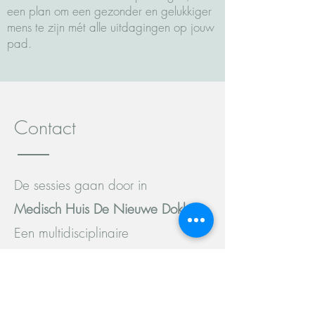
een plan om een gezonder en gelukkiger
mens te zijn mét alle uitdagingen op jouw
pad.
Contact
De sessies gaan door in
Medisch Huis De Nieuwe Dokken
,
Een multidisciplinaire
huisartsenpraktijk in Gent
dichtbij station Dampoort.